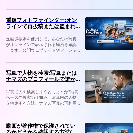
てください。
重複フォトファインダー:オン
ラインで再投稿または盗まれ
た画像を検出します
逆画像検索を使用して、あなたの写真
がオンラインで表示される場所を確認
します。公開ウェブサイトやソーシャ
ルプラットフォームで再投稿された画
像や盗まれた画像を検出します。
写真で人物を検索:写真または
ナマズのプロフィールで誰か
を識別します
写真で人を検索しようとしますか?写真
ベースの検索の仕組み、写真内の人物
を特定する方法、ナマズ写真の再利用
を検出する方法について説明します。
動画が著作権で保護されてい
るかどうかを確認する方法(オ