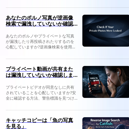
択肢、適切なツールの選び方について
説明します。
あなたのポルノ写真が逆画像
検索で漏洩していないか確認
してください
あなたのポルノやプライベートな写真
が漏洩したり再投稿されたりするのを
心配していますか?逆画像検索を使用し
て、オンラインで画像が表示される場
所を追跡する方法については、こちら
をご覧ください。
プライベート動画が共有また
は漏洩していないか確認しま
す
プライベートビデオが同意なしに共有
されていることを心配していますか?安
全に確認する方法、警告標識を見つけ
る方法、動画がオンラインで表示され
る場合の対処方法については、こちら
の記事を参照してください。
キャッチコピーは「魚の写真
を見る」