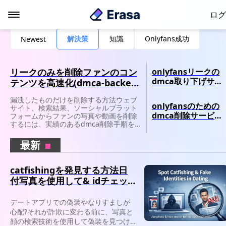
ログ
解決策
知識
Onlyfans成功
Newest
リークのみを削除ファンのコン
onlyfansリークの
dmca取り下げサー
テンツを高速化(dmca-backed
ビスとは?
guide)
漏洩したものだけを削除する方法ウェブ
onlyfansのための
サイト、検索結果、ソーシャルプラット
dmca削除サービス
フォームからファンの写真や動画を削除
するには、実績のあるdmca削除手順を
ベスト7(2025レビュ
使用します。
ー)
最新
catfishingを発見する方法日
付写真を使用して& idチェッ
ク
デートアプリでの偽装やなりすましが
心配?それが詐欺に変わる前に、写真と
顔の検索技術を使用して偽装を見つけ