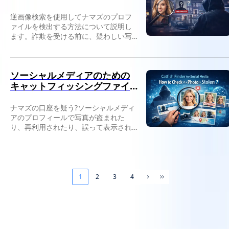
逆画像検索を使用してナマズのプロフ
ァイルを検出する方法について説明し
ます。詐欺を受ける前に、疑わしい写
真をチェックし、結果を解釈し、偽の
身元を特定する方法を参照してくださ
い。
ソーシャルメディアのための
キャットフィッシングファイ
ンダー:写真が盗まれているか
どうかを確認する方法
ナマズの口座を疑う?ソーシャルメディ
アのプロフィールで写真が盗まれた
り、再利用されたり、誤って表示され
たりしていないかどうかを確認する方
法については、こちらの記事を参照し
てください。
1
2
3
4