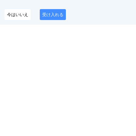
今はいいえ
受け入れる
デジタルプレゼンスを守るオールインワンプラッ
トフォーム
日本語
フォローしてください
サービス
無料ツール
OnlyFansコンテンツ保
Twitterシャドウバンテ
護
スト
なりすましアカウント
Instagramシャドウバ
削除
ンテスト