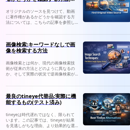
リジナルソースを探す)
オリジナルのソースを見つけて、動画
に著作権があるかどうかを確認する方
法については、こちらの記事を参照し
てください。逆ビデオ検索を使用して
作成者を特定し、安全に許可を取得し
ます。
画像検索:キーワードなしで画
像を検索する方法
画像検索とは何か、現代の画像検索技
術が従来の方法とどのように異なるの
か、そして実際の状況で逆画像検索が
使用できるのは何かを学びます。
最良のtineye代替品:実際に機
能するもの(テスト済み)
tineyeは時代遅れではなく、限られて
います。この記事では、tineyeが結果
を見逃しがちな理由、より効果的な選