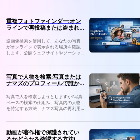
てください。
重複フォトファインダー:オン
ラインで再投稿または盗まれ
た画像を検出します
逆画像検索を使用して、あなたの写真
がオンラインで表示される場所を確認
します。公開ウェブサイトやソーシャ
ルプラットフォームで再投稿された画
像や盗まれた画像を検出します。
写真で人物を検索:写真または
ナマズのプロフィールで誰か
を識別します
写真で人を検索しようとしますか?写真
ベースの検索の仕組み、写真内の人物
を特定する方法、ナマズ写真の再利用
を検出する方法について説明します。
動画が著作権で保護されてい
るかどうかを確認する方法(オ