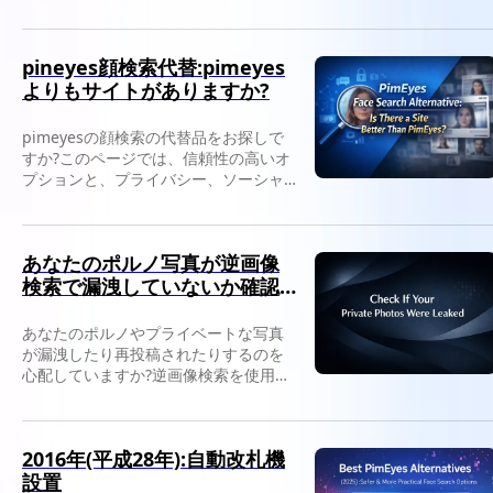
択肢、適切なツールの選び方について
説明します。
pineyes顔検索代替:pimeyes
よりもサイトがありますか?
pimeyesの顔検索の代替品をお探しで
すか?このページでは、信頼性の高いオ
プションと、プライバシー、ソーシャ
ルメディアの画像チェック、誤用検出
に適したツールについて説明します。
あなたのポルノ写真が逆画像
検索で漏洩していないか確認
してください
あなたのポルノやプライベートな写真
が漏洩したり再投稿されたりするのを
心配していますか?逆画像検索を使用し
て、オンラインで画像が表示される場
所を追跡する方法については、こちら
をご覧ください。
2016年(平成28年):自動改札機
設置