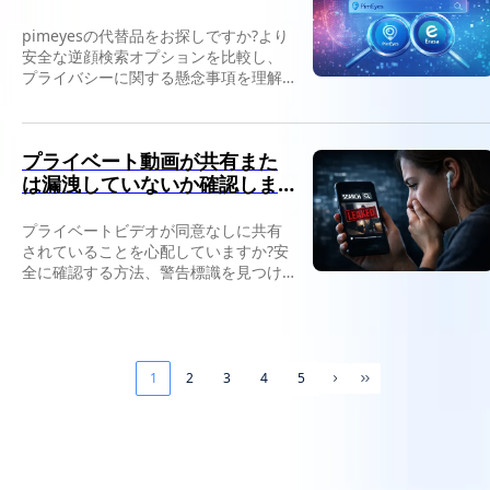
pimeyesの代替品をお探しですか?より
安全な逆顔検索オプションを比較し、
プライバシーに関する懸念事項を理解
し、偽のプロフィールや再利用された
写真を追跡するのに適したツールを見
つけてください。
プライベート動画が共有また
は漏洩していないか確認しま
す
プライベートビデオが同意なしに共有
されていることを心配していますか?安
全に確認する方法、警告標識を見つけ
る方法、動画がオンラインで表示され
る場合の対処方法については、こちら
の記事を参照してください。
1
2
3
4
5