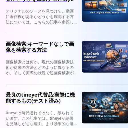
リジナルソースを探す)
オリジナルのソースを見つけて、動画
に著作権があるかどうかを確認する方
法については、こちらの記事を参照し
てください。逆ビデオ検索を使用して
作成者を特定し、安全に許可を取得し
ます。
画像検索:キーワードなしで画
像を検索する方法
画像検索とは何か、現代の画像検索技
術が従来の方法とどのように異なるの
か、そして実際の状況で逆画像検索が
使用できるのは何かを学びます。
最良のtineye代替品:実際に機
能するもの(テスト済み)
tineyeは時代遅れではなく、限られて
います。この記事では、tineyeが結果
を見逃しがちな理由、より効果的な選