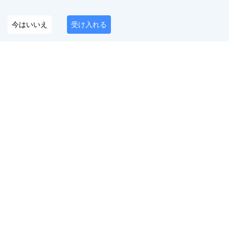
今はいいえ
受け入れる
デジタルプレゼンスを守るオールインワンプラッ
トフォーム
日本語
フォローしてください
サービス
無料ツール
OnlyFansコンテンツ保
Twitterシャドウバンテ
護
スト
なりすましアカウント
Instagramシャドウバ
削除
ンテスト