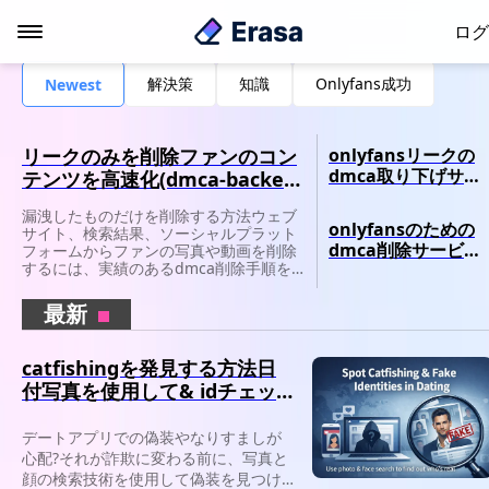
ログ
解決策
知識
Onlyfans成功
Newest
リークのみを削除ファンのコン
onlyfansリークの
dmca取り下げサー
テンツを高速化(dmca-backed
ビスとは?
guide)
漏洩したものだけを削除する方法ウェブ
onlyfansのための
サイト、検索結果、ソーシャルプラット
dmca削除サービス
フォームからファンの写真や動画を削除
するには、実績のあるdmca削除手順を
ベスト7(2025レビュ
使用します。
ー)
最新
catfishingを発見する方法日
付写真を使用して& idチェッ
ク
デートアプリでの偽装やなりすましが
心配?それが詐欺に変わる前に、写真と
顔の検索技術を使用して偽装を見つけ