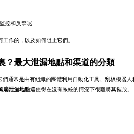
監控和反擊呢
何工作的，以及如何阻止它們。
在哪裏？最大泄漏地點和渠道的分類
的——它們通常是由有組織的團體利用自動化工具、刮板機器
風扇泄漏地點
這使得在沒有系統的情況下很難將其摧毀。