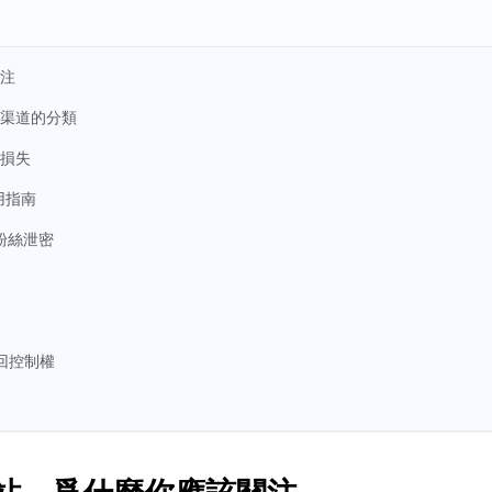
關注
和渠道的分類
入損失
用指南
粉絲泄密
回控制權