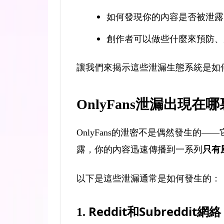
如何發現你的內容是否被泄露
創作者可以做些什麼來預防、
讓我們來揭示這些泄漏生態系統是如
OnlyFans泄漏出現
OnlyFans的泄密不是偶然發生
只有
露，你的內容迅速傳播到一系列
以下是這些泄漏通常是如何發生的：
Reddit和Subreddit網絡
1.