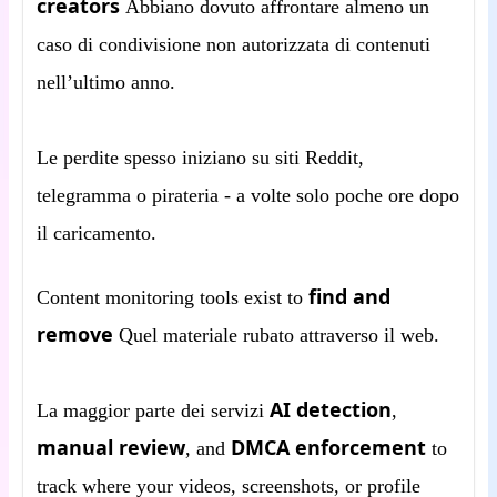
creators
Abbiano dovuto affrontare almeno un
caso di condivisione non autorizzata di contenuti
nell’ultimo anno.
Le perdite spesso iniziano su siti Reddit,
telegramma o pirateria - a volte solo poche ore dopo
il caricamento.
find and
Content monitoring tools exist to
remove
Quel materiale rubato attraverso il web.
AI detection
La maggior parte dei servizi
,
manual review
DMCA enforcement
, and
to
track where your videos, screenshots, or profile