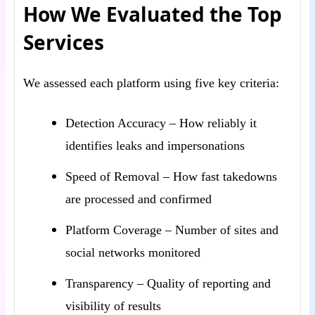
How We Evaluated the Top
Services
We assessed each platform using five key criteria:
Detection Accuracy – How reliably it
identifies leaks and impersonations
Speed of Removal – How fast takedowns
are processed and confirmed
Platform Coverage – Number of sites and
social networks monitored
Transparency – Quality of reporting and
visibility of results