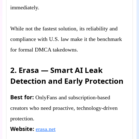
immediately.
While not the fastest solution, its reliability and
compliance with U.S. law make it the benchmark
for formal DMCA takedowns.
2. Erasa — Smart AI Leak
Detection and Early Protection
Best for:
OnlyFans and subscription-based
creators who need proactive, technology-driven
protection.
Website:
erasa.net