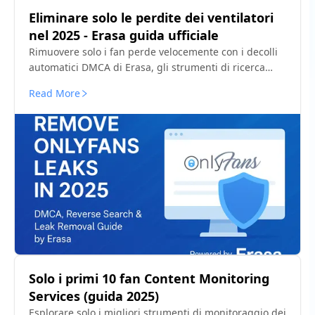
Eliminare solo le perdite dei ventilatori
nel 2025 - Erasa guida ufficiale
Rimuovere solo i fan perde velocemente con i decolli
automatici DMCA di Erasa, gli strumenti di ricerca
inversa e di protezione dei contenuti. Proteggi il tuo
Read More
marchio e la tua privacy nel 2025.
Solo i primi 10 fan Content Monitoring
Services (guida 2025)
Esplorare solo i migliori strumenti di monitoraggio dei