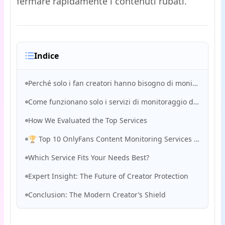
fermare rapidamente i contenuti rubati.
Indice
Perché solo i fan creatori hanno bisogno di monitoraggio dei contenuti?
Come funzionano solo i servizi di monitoraggio dei contenuti dei fan?
How We Evaluated the Top Services
🏆 Top 10 OnlyFans Content Monitoring Services in 2025
Which Service Fits Your Needs Best?
Expert Insight: The Future of Creator Protection
Conclusion: The Modern Creator’s Shield