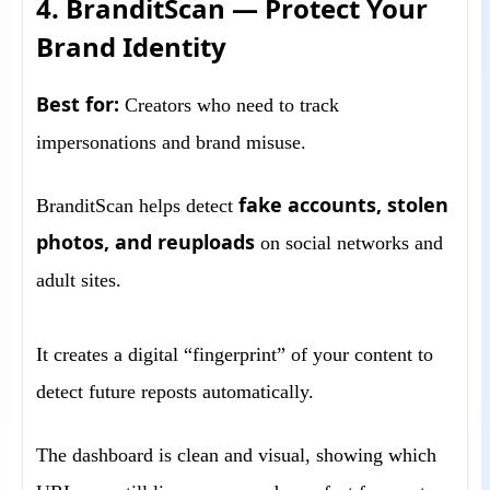
4. BranditScan — Protect Your
Brand Identity
Best for:
Creators who need to track
impersonations and brand misuse.
fake accounts, stolen
BranditScan helps detect
photos, and reuploads
on social networks and
adult sites.
It creates a digital “fingerprint” of your content to
detect future reposts automatically.
The dashboard is clean and visual, showing which