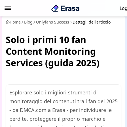
Log
Home
Blog
Onlyfans Success
Dettagli dell'articolo
Solo i primi 10 fan
Content Monitoring
Services (guida 2025)
Esplorare solo i migliori strumenti di
monitoraggio dei contenuti tra i fan del 2025
- da DMCA.com a Erasa - per individuare le
perdite, proteggere il proprio marchio e