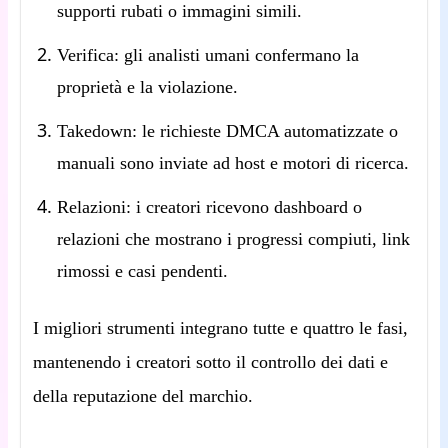
supporti rubati o immagini simili.
Verifica: gli analisti umani confermano la
proprietà e la violazione.
Takedown: le richieste DMCA automatizzate o
manuali sono inviate ad host e motori di ricerca.
Relazioni: i creatori ricevono dashboard o
relazioni che mostrano i progressi compiuti, link
rimossi e casi pendenti.
I migliori strumenti integrano tutte e quattro le fasi,
mantenendo i creatori sotto il controllo dei dati e
della reputazione del marchio.