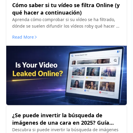
Cómo saber si tu vídeo se filtra Online (y
qué hacer a continuación)
Aprenda cómo comprobar si su vídeo se ha filtrado,
dónde se suelen difundir los vídeos roby qué hacer si
su contenido se vuelve a publicar sin permiso.
Read More
¿Se puede invertir la búsqueda de
imágenes de una cara en 2025? Guía
completa
Descubra si puede invertir la búsqueda de imágenes