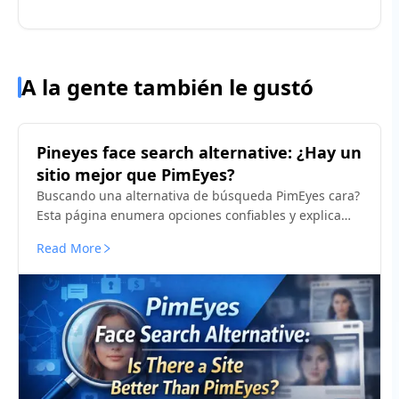
A la gente también le gustó
Pineyes face search alternative: ¿Hay un
sitio mejor que PimEyes?
Buscando una alternativa de búsqueda PimEyes cara?
Esta página enumera opciones confiables y explica
qué herramientas funcionan mejor para la privacidad,
Read More
la verificación de imágenes en las redes sociales y la
detección de mal uso.