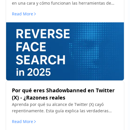
en una cara y cómo funcionan las herramientas de
comparación de caras, como Erasa, en 2025. Entender
Read More
por qué Google no puede hacer búsqueda facial y lo
que realmente funciona.
Por qué eres Shadowbanned en Twitter
(X) - ¿Razones reales
Aprenda por qué su alcance de Twitter (X) cayó
repentinamente. Esta guía explica las verdaderas
razones detrás de shadowbans y cómo confirmar su
Read More
estado de visibilidad en cuestión de minutos.