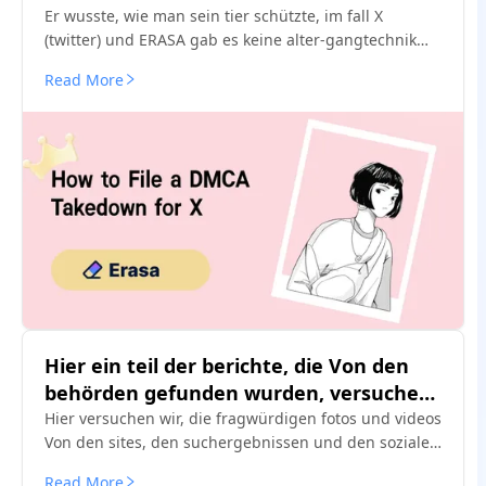
erstellen der behörde
Er wusste, wie man sein tier schützte, im fall X
(twitter) und ERASA gab es keine alter-gangtechnik
der kfz-behörde. Anleitung + kostenfreie vorlage
Read More
schritt für schritt
Hier ein teil der berichte, die Von den
behörden gefunden wurden, versuchen
sie mal, die berichte zu finden.
Hier versuchen wir, die fragwürdigen fotos und videos
Von den sites, den suchergebnissen und den sozialen
plattformen zu löschen, die wir finden und die wir
Read More