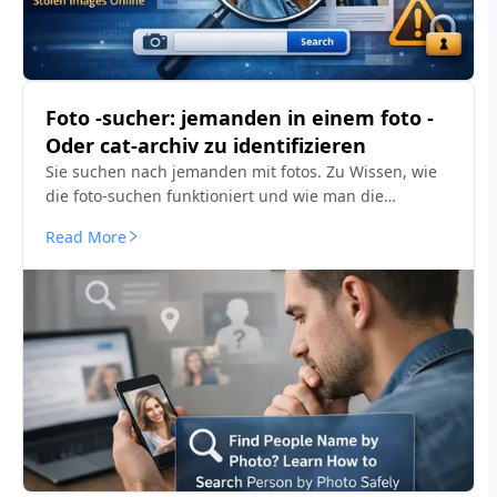
Foto -sucher: jemanden in einem foto -
Oder cat-archiv zu identifizieren
Sie suchen nach jemanden mit fotos. Zu Wissen, wie
die foto-suchen funktioniert und wie man die
menschen auf dem foto erkennt, und dass fotos des
Read More
wels ankommen.