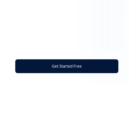
Get Started Free
Die All-in-One-Plattform zum Schutz Ihrer