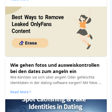
überprüfen.
Wie gehen fotos und ausweiskontrollen
bei den dates zum angeln ein
Wie könnten sie sich über angeln Oder gefälschte
identitäten in der dating-software sorgen? Mit fotos -
und gesichts-suchmethoden, bevor die tarnung zur
Read More
täuschung wird.