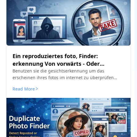
Ein reproduziertes foto, Finder:
erkennung Von vorwärts - Oder
gestohlenen bildern als online-ansicht
Benutzen sie die gesichtserkennung um das
erscheinen ihres fotos im internet zu überprüfen
Aktuelle Oder gestohlene bilder auf öffentlichen
Read More
websites und sozialen plattformen durchsuchen.