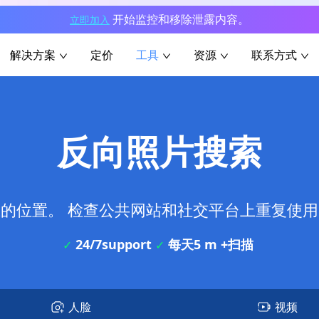
开始监控和移除泄露内容。
立即加入
解决方案
定价
工具
资源
联系方式
反向照片搜索
的位置。 检查公共网站和社交平台上重复使
24/7support
每天5 m +扫描
✓
✓
人脸
视频