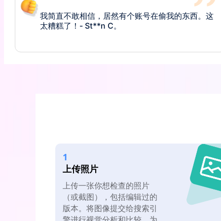
操，那混蛋居然把我们的照片泄露到网上了。我很
生气，但至少我找到了这个工具来追踪他们。-
Ma**e R。
我简直不敢相信，居然有个账号在偷我的东西。这
太糟糕了！- St**n C。
操，那混蛋居然把我们的照片泄露到网上了。我很
生气，但至少我找到了这个工具来追踪他们。-
1
Ma**e R。
上传照片
上传一张你想检查的照片
（或截图），包括编辑过的
版本。将图像提交给搜索引
擎进行视觉分析和比较。为