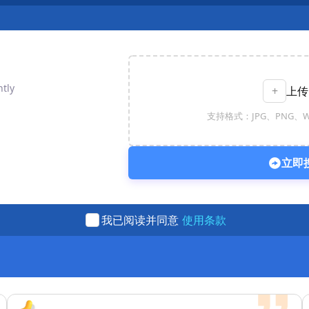
tly
+
上传
支持格式：JPG、PNG、W
立即
使用条款
我已阅读并同意