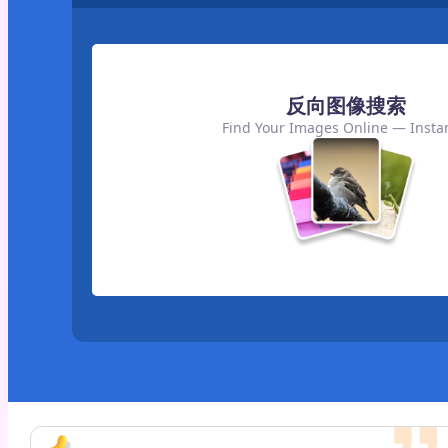
反向图像搜索
Find Your Images Online — Instan