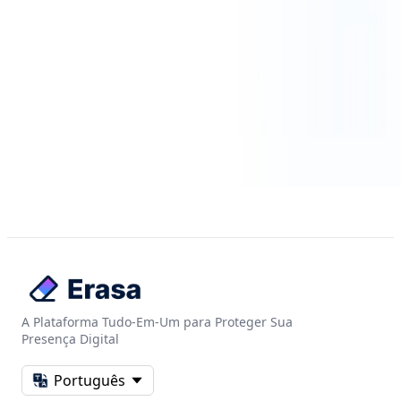
A Plataforma Tudo-Em-Um para Proteger Sua
Presença Digital
Português