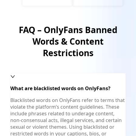
FAQ – OnlyFans Banned
Words & Content
Restrictions
What are blacklisted words on OnlyFans?
Blacklisted words on OnlyFans refer to terms that
violate the platform’s content guidelines. These
include phrases related to underage content,
non-consensual acts, illegal services, and certain
sexual or violent themes. Using blacklisted or
restricted words in your captions, bios, or