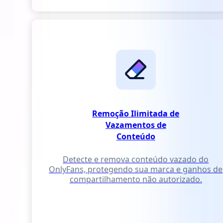
Remoção Ilimitada de
Vazamentos de
Conteúdo
Detecte e remova conteúdo vazado do
OnlyFans, protegendo sua marca e ganhos de
compartilhamento não autorizado.