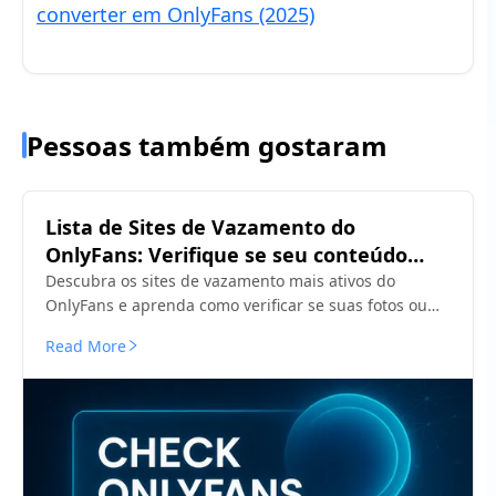
converter em OnlyFans (2025)
Pessoas também gostaram
Lista de Sites de Vazamento do
OnlyFans: Verifique se seu conteúdo
está exposto
Descubra os sites de vazamento mais ativos do
OnlyFans e aprenda como verificar se suas fotos ou
vídeos estão expostos. Veja como detectar vazamentos
Read More
rapidamente e remova-os.