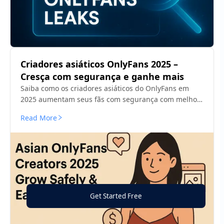
Criadores asiáticos OnlyFans 2025 –
Cresça com segurança e ganhe mais
Saiba como os criadores asiáticos do OnlyFans em
2025 aumentam seus fãs com segurança com melhor
conteúdo, ferramentas inteligentes e regras de
Read More
plataforma que realmente funcionam.
Get Started Free