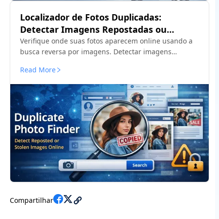
Localizador de Fotos Duplicadas:
Detectar Imagens Repostadas ou
Roubadas Online
Verifique onde suas fotos aparecem online usando a
busca reversa por imagens. Detectar imagens
repostadas ou roubadas em sites públicos e redes
Read More
sociais.
Compartilhar