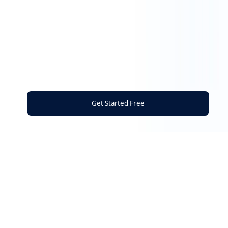
Get Started Free
A Plataforma Tudo-Em-Um para Proteger Sua
Presença Digital