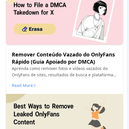
Remover Conteúdo Vazado do OnlyFans
Rápido (Guia Apoiado por DMCA)
Aprenda como remover fotos e vídeos vazados do
OnlyFans de sites, resultados de busca e plataformas
sociais — usando medidas comprovadas de remoção
Read More
DMCA que realmente funcionam.