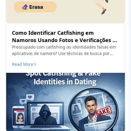
Como Identificar Catfishing em
Namoros Usando Fotos e Verificações de
Identidade
Preocupado com catfishing ou identidades falsas em
aplicativos de namoro? Use técnicas de busca por
fotos e rostos para identificar a usurpação antes que
Read More
vire golpe.