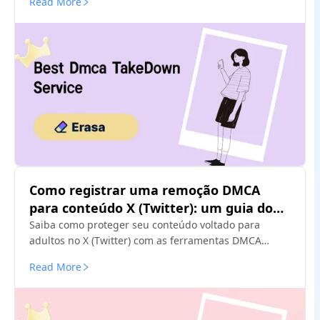
Read More
dicas privilegiadas.
Como registrar uma remoção DMCA
para conteúdo X (Twitter): um guia do
criador
Saiba como proteger seu conteúdo voltado para
adultos no X (Twitter) com as ferramentas DMCA
simplificadas da ERASA. Guia passo a passo + modelo
Read More
gratuito.