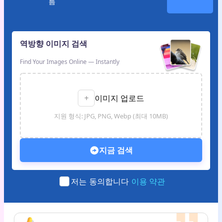
름
역방향 이미지 검색
젠장, 그 자식이 우리 사진을 온라인에 유출
했어. 정말 화가 나지만, 적어도 이 도구를 찾
Find Your Images Online — Instantly
아서 그들을 추적할 수 있게 됐어요. - 마키 R.
+
이미지 업로드
저와 가족을 찾아봤는데, 솔직히 우리의 사생
지원 형식: JPG, PNG, Webp (최대 10MB)
활이 어디에나 퍼지는 모습을 보는 게 가슴이
아팠습니다. - 페이키 T.
지금 검색
틴더에는 사기꾼들로 가득해요! 이 도구가 사
진을 여기저기서 훔쳐 다니는 사람을 잡는 데
이용 약관
저는 동의합니다
도움이 돼서 다행이야. - 새키 D.