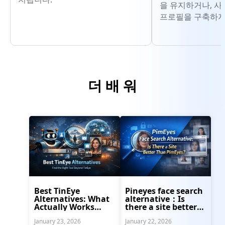
을 유지하거나, 사
프로필을 구축하지
더 배 워
Best TinEye
Pineyes face search
Alternatives: What
alternative：Is
Actually Works
there a site better
(Tested)
than PimEyes?
January 23, 2026
January 22, 2026