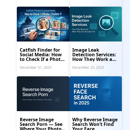
Catfish Finder for
Image Leak
Social Media: How
Detection Services:
to Check If a Photo
How They Work and
Is Stolen
What They Find
December 31, 2025
December 25, 2025
Reverse Image
Why Reverse Image
Search Porn — See
Search Won’t Find
Where Your Photos
Your Face