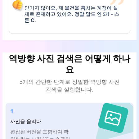
믿기지 않아요, 제 물건을 훔치는 계정이 실
제로 존재하고 있어요. 정말 말도 안 돼! - 스
톤 C.
내 사진이 이렇게 많은 곳에 유출될 줄은 몰랐
어. 이 도구는 정말 제 눈을 뜨게 해줬어요. -
역방향 사진 검색은 어떻게 하나
프루키 M.
요
3개의 간단한 단계로 정밀한 역방향 사진
솔직히 안전을 위해 검색을 해봤어요. 이미
검색을 실행합니다.
제 사진들이 공개된 것을 발견한 것은 예상과
달랐습니다. - 레이 K.***.
1
사진을 올리다
젠장, 그 자식이 우리 사진을 온라인에 유출
편집된 버전을 포함하여 확
했어. 정말 화가 나지만, 적어도 이 도구를 찾
인하려는 사진 (또는 스크린