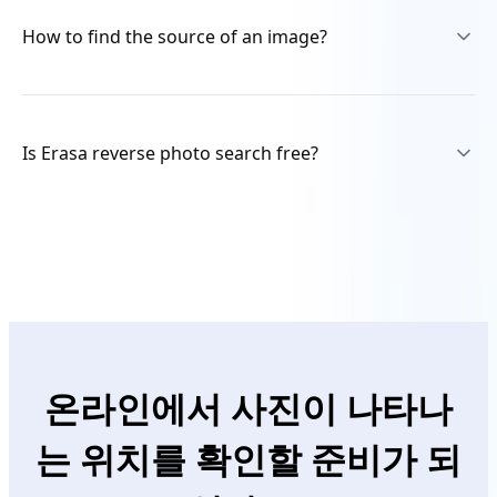
Facebook and Twitter do not offer built-in photo
not Erasa’s own search system.
search for finding people.
How to find the source of an image?
You can use reverse photo search tools to check
whether the same image appears on
posts or
public
profiles.
Use reverse photo search to upload the image and
check where it appears online.
Is Erasa reverse photo search free?
By comparing visually similar results, you can often
trace the original source, earliest publication, or
related pages where the image first appeared.
You can
run a free reverse photo search
to check whether
your photo appears elsewhere online or has duplicate
versions.
Free results help you confirm if an image has been reused.
To
view full source URLs and all matched locations
, a paid
plan is required.
온라인에서 사진이 나타나
는 위치를 확인할 준비가 되