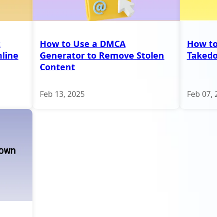
t
How to Use a DMCA
How to
line
Generator to Remove Stolen
Taked
Content
Feb 13, 2025
Feb 07, 