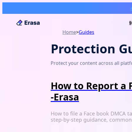
Home
>
Guides
Protection G
Protect your content across all pla
How to Report a 
-Erasa
How to file a Face book DMCA ta
step-by-step guidance, common p