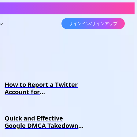
。
サインイン/サインアップ
How to Report a Twitter
Account for
Impersonation - Erasa
Guide
Quick and Effective
Google DMCA Takedown
Guide-Erasa