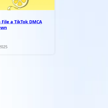
 File a TikTok DMCA
own
2025