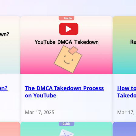
wn?
The DMCA Takedown Process
How to
on YouTube
Taked
Mar 17, 2025
Mar 17,