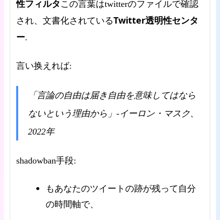
性フィルタ
この言葉はtwitterのファイルで確認
Twitter透明性センタ
され、文書化されている
ー
.
言い换えれば:
「言論の自由は届き自由を意味してはなら
ないという理由から」-イーロン・マスク、
2022年
shadowban手段:
もあなたのツイートの跡が残って自分
の時間軸で、