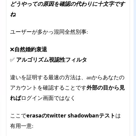
どうやっての原因を確認の代わりに十文字です
ね
ユーザーが多かっ混同全然別事:
自然婚約衰退
❌
アルゴリズム視認性フィルタ
✅
違いを証明する最速の方法は、anからあなたの
外部の目から見
アカウントを確認することです
れば
ログイン画面ではなく
erasaのtwitter shadowbanテスト
ここで
は
有用一意: