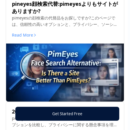
pineyes顔検索代替:pimeyesよりもサイトが
ありますか?
pimeyesの顔検索の代替品をお探しですか?このページで
は、信頼性の高いオプションと、プライバシー、ソーシャ
ルメディアの画像チェック、誤用検出に適したツールにつ
Read More
いて説明します。
2016年(平成28年):自動改札機設置
Get Started Free
pimeyesの代替品をお探しですか?より安全な逆顔検索オ
プションを比較し、プライバシーに関する懸念事項を理解