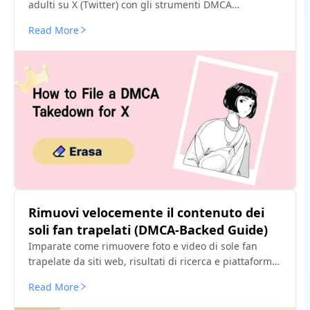
adulti su X (Twitter) con gli strumenti DMCA
razionalizzati di ERASA. Guida passo per passo +
Read More
modello gratuito.
Rimuovi velocemente il contenuto dei
soli fan trapelati (DMCA-Backed Guide)
Imparate come rimuovere foto e video di sole fan
trapelate da siti web, risultati di ricerca e piattaforme
sociali - usando DMCA comprovato - fate dei passi che
Read More
funzionano davvero.