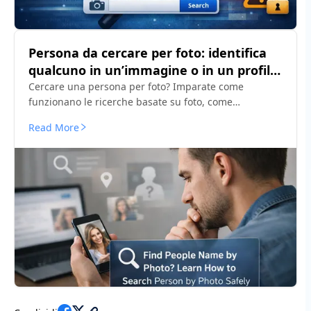
Persona da cercare per foto: identifica
qualcuno in un’immagine o in un profilo
Catfish
Cercare una persona per foto? Imparate come
funzionano le ricerche basate su foto, come
identificare qualcuno in un’immagine, e rilevare il
Read More
riutilizzo di foto catfish.