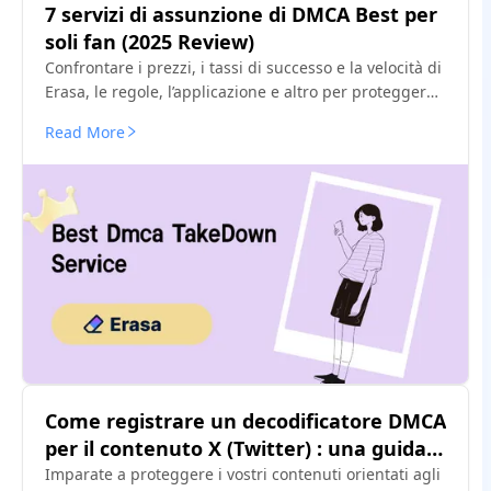
7 servizi di assunzione di DMCA Best per
soli fan (2025 Review)
Confrontare i prezzi, i tassi di successo e la velocità di
Erasa, le regole, l’applicazione e altro per proteggere i
contenuti divulgati solo dai fan. Liberi modelli e
Read More
suggerimenti per insider.
Come registrare un decodificatore DMCA
per il contenuto X (Twitter) : una guida
del creatore
Imparate a proteggere i vostri contenuti orientati agli