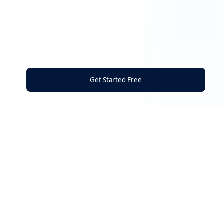
Get Started Free
La piattaforma tutto-in-uno per proteggere la
tua presenza digitale
Italiano