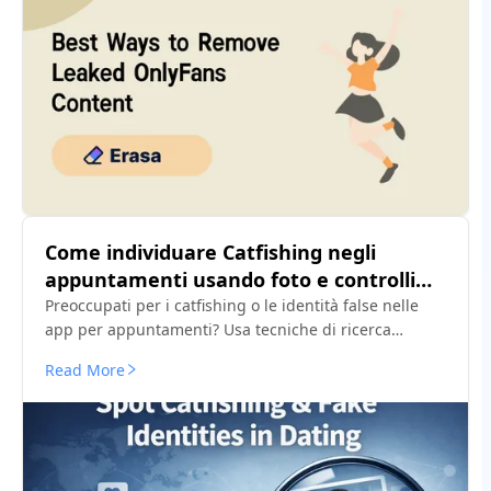
Come individuare Catfishing negli
appuntamenti usando foto e controlli
d’identità
Preoccupati per i catfishing o le identità false nelle
app per appuntamenti? Usa tecniche di ricerca
fotografica e facciale per individuare l’impersonazione
Read More
prima che si trasformi in una truffa.