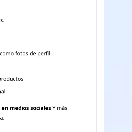
s.
como fotos de perfil
 productos
nal
 en medios sociales
Y más
a.