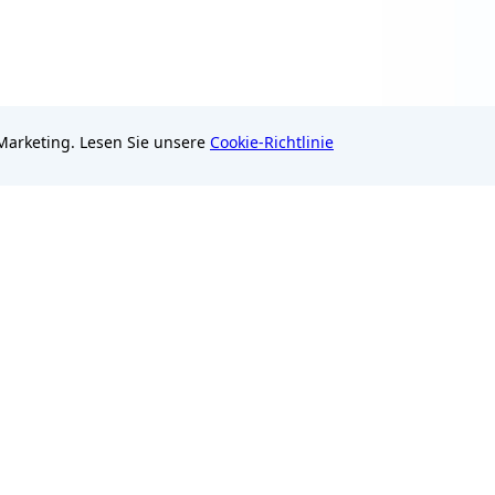
Marketing. Lesen Sie unsere
Cookie-Richtlinie
DIENSTLEISTUNGEN
KOSTENLOSE TOOL
OnlyFans Inhaltsschutz
Twitter Shadowba
Entfernung von
Instagram Shado
Imputationskonten
Tiktok Shadowban
Schutz des Cam-Modells
Vergleichstool fü
Privater Fotoschutz
Plattform