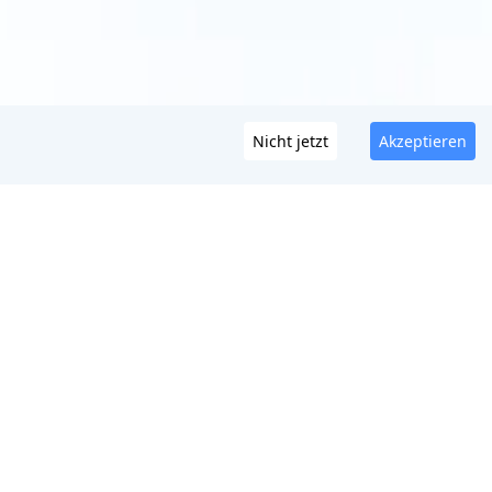
Nicht jetzt
Akzeptieren
S
RESSOURCEN
n-Test
Preisgestaltung
wban Test
Blog
 Test
DMCA-Leitfäden
r Creator-
DMCA-Abzeichen