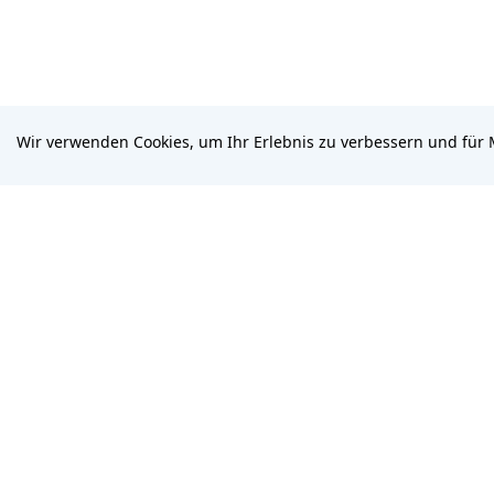
Wir verwenden Cookies, um Ihr Erlebnis zu verbessern und für 
Die All-in-One-Plattform zum Schutz Ihrer
digitalen Präsenz
Deutsch