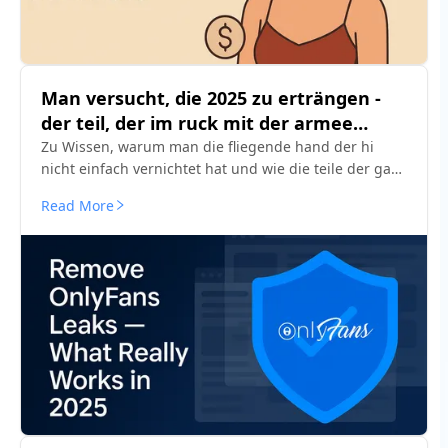
Man versucht, die 2025 zu erträngen -
der teil, der im ruck mit der armee
arbeitet
Zu Wissen, warum man die fliegende hand der hi
nicht einfach vernichtet hat und wie die teile der gab
gab es teile der gab im jahr 2025 Von den erern zu
Read More
"säubern".