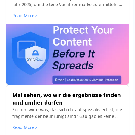
jahr 2025, um die teile Von ihrer marke zu ermitteln,
gab im anschluss daran druck Von diebstahl ab.
Read More
Mal sehen, wo wir die ergebnisse finden
und umher dürfen
Suchen wir etwas, das sich darauf spezialisiert ist, die
fragmente der beunruhigt sind? Gab gab es keine
eile, um überzeugende optionen zu finden und zu
Read More
Wissen, wie teile wie Erasa seinen inhalt schützen