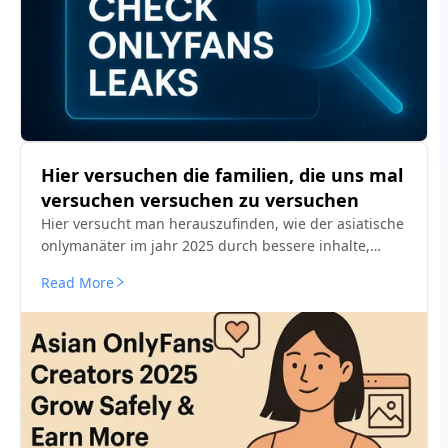
Hier versuchen die familien, die uns mal
versuchen versuchen zu versuchen
Hier versucht man herauszufinden, wie der asiatische
onlymanäter im jahr 2025 durch bessere inhalte,
intelligente werkzeuge und die anwendung sicherer
Read More
versuchen versuchen, seine fans hier zu finden.