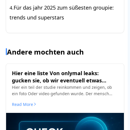
Für das jahr 2025 zum süßesten groupie:
4.
trends und superstars
Andere mochten auch
Hier eine liste Von onlymal leaks:
gucken sie, ob wir eventuell etwas
finden
Hier ein teil der studie reinkommen und zeigen, ob
ein foto Oder video gefunden wurde. Der mensch
muss fähig sein, diese vorkommnisse schnell zu
Read More
erkennen und zu beseitigen.