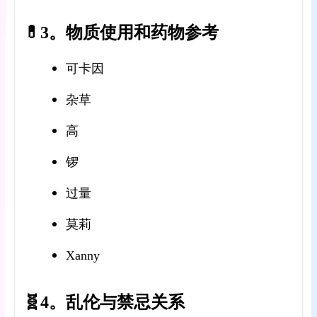
💊3。物质使用和药物参考
可卡因
杂草
高
锣
过量
莫莉
Xanny
🧬4。乱伦与禁忌关系