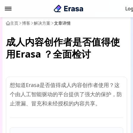
Log
主页
博客
解决方案
文章详情
成人内容创作者是否值得使
用Erasa ？全面检讨
想知道Erasa是否值得成人内容创作者使用？这
个由人工智能驱动的平台提供了强大的保护，防
止泄漏、冒充和未经授权的内容共享。