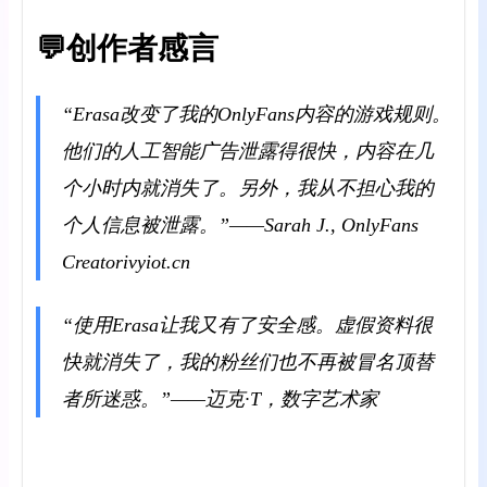
💬创作者感言
“Erasa改变了我的OnlyFans内容的游戏规则。
他们的人工智能广告泄露得很快，内容在几
个小时内就消失了。另外，我从不担心我的
个人信息被泄露。”——Sarah J., OnlyFans
Creatorivyiot.cn
“使用Erasa让我又有了安全感。虚假资料很
快就消失了，我的粉丝们也不再被冒名顶替
者所迷惑。”——迈克·T，数字艺术家