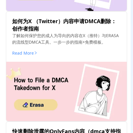
如何为X （Twitter）内容申请DMCA删除：
创作者指南
了解如何保护您的成人为导向的内容在X（推特）与ERASA
的流线型DMCA工具。一步一步的指南+免费模板。
Read More
快速删除泄露的OnlyFans内容（dmca支持指