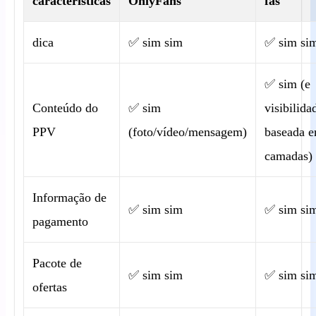
características
OnlyFans
fãs
dica
✅ sim sim
✅ sim si
✅ sim (e
Conteúdo do
✅ sim
visibilida
PPV
(foto/vídeo/mensagem)
baseada 
camadas)
Informação de
✅ sim sim
✅ sim si
pagamento
Pacote de
✅ sim sim
✅ sim si
ofertas