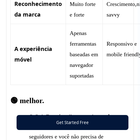
Reconhecimento
Muito forte
Crescimento,n
da marca
e forte
savvy
Apenas
ferramentas
Responsivo e
A experiência
baseadas em
mobile friendl
móvel
navegador
suportadas
🟢 melhor.
O OnlyFans é melhor quando: você quer
Get Started Free
obter o máximo de público, você já tem
seguidores e você não precisa de