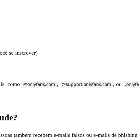
ocê se inscrever)
iais, como
,
, ou
@onlyfans.com
@support.onlyfans.com
.onlyf
aude?
ssoas também recebem e-mails falsos ou e-mails de phishing 