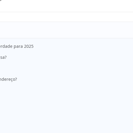
verdade para 2025
asa?
ndereço?