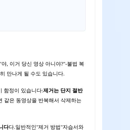
야, 이거 당신 영상 아니야?"-불법 복
연히 만나게 될 수도 있습니다.
제거는 단지 절반
기 함정이 있습니다:
면 같은 동영상을 반복해서 삭제하는
입니다
다.일반적인"제거 방법"자습서와