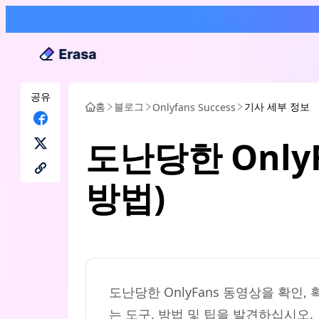
공유
홈
블로그
기사 세부 정보
Onlyfans Success
도난당한 Only
방법)
도난당한 OnlyFans 동영상을 확
는 도구, 방법 및 팁을 발견하십시오.