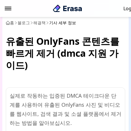
Log
홈
블로그
해결책
기사 세부 정보
유출된 OnlyFans 콘텐츠를
빠르게 제거 (dmca 지원 가
이드)
실제로 작동하는 입증된 DMCA 테이크다운 단
계를 사용하여 유출된 OnlyFans 사진 및 비디오
를 웹사이트, 검색 결과 및 소셜 플랫폼에서 제거
하는 방법을 알아보십시오.