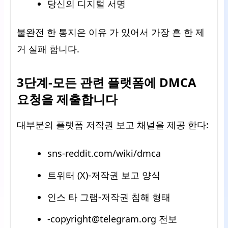
당신의 디지털 서명
불완전 한 통지은 이유 가 있어서 가장 흔 한 제
거 실패 합니다.
3단계-모든 관련 플랫폼에 DMCA
요청을 제출합니다
대부분의 플랫폼 저작권 보고 채널을 제공 한다:
sns-reddit.com/wiki/dmca
트위터 (X)-저작권 보고 양식
인스 타 그램-저작권 침해 형태
-copyright@telegram.org
전보