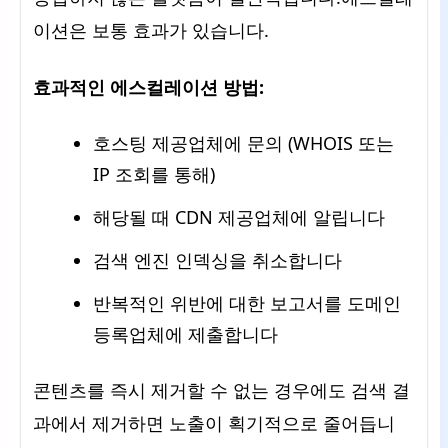
이션은 보통 효과가 있습니다.
효과적인 에스컬레이션 방법:
호스팅 제공업체에 문의 (WHOIS 또는
IP 조회를 통해)
해당될 때 CDN 제공업체에 알립니다
검색 엔진 인덱싱을 취소합니다
반복적인 위반에 대한 보고서를 도메인
등록업체에 제출합니다
콘텐츠를 즉시 제거할 수 없는 경우에도 검색 결
과에서 제거하면 노출이 획기적으로 줄어듭니