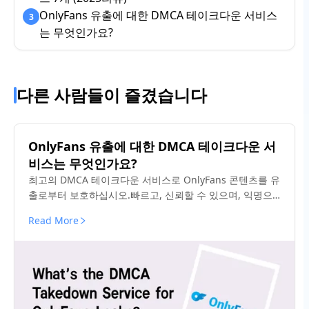
OnlyFans 유출에 대한 DMCA 테이크다운 서비스
3
는 무엇인가요?
다른 사람들이 즐겼습니다
OnlyFans 유출에 대한 DMCA 테이크다운 서
비스는 무엇인가요?
최고의 DMCA 테이크다운 서비스로 OnlyFans 콘텐츠를 유
출로부터 보호하십시오.빠르고, 신뢰할 수 있으며, 익명으
로 현재 소득을 보호할 수 있습니다.
Read More