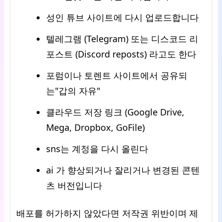
성인 튜브 사이트에 다시 업로드합니다
텔레그램 (Telegram) 또는 디스코드 리
포스트 (Discord reposts) 라고도 한다
포럼이나 토렌트 사이트에서 공유되
는"갑의 자유"
클라우드 저장 링크 (Google Drive,
Mega, Dropbox, GoFile)
sns는 계정을 다시 올린다
ai 가 향상되거나 잘리거나 변경된 콘텐
츠 버전입니다
배포를 허가하지 않았다면 저작권 위반이며 제