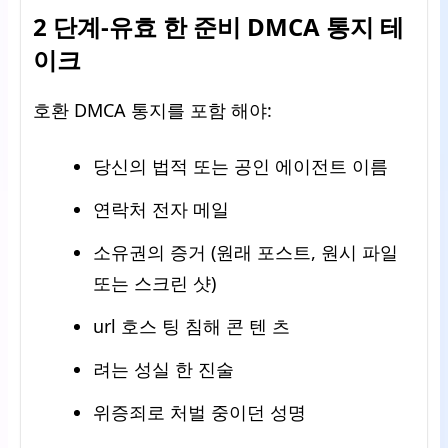
2 단계-유효 한 준비 DMCA 통지 테
이크
호환 DMCA 통지를 포함 해야:
당신의 법적 또는 공인 에이전트 이름
연락처 전자 메일
소유권의 증거 (원래 포스트, 원시 파일
또는 스크린 샷)
url 호스 팅 침해 콘 텐 츠
려는 성실 한 진술
위증죄로 처벌 중이던 성명