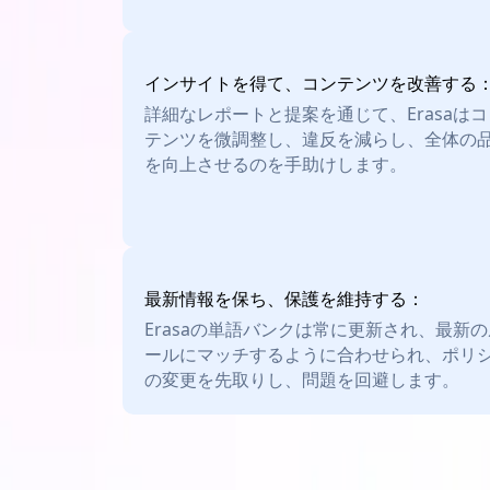
インサイトを得て、コンテンツを改善する
詳細なレポートと提案を通じて、Erasaはコ
テンツを微調整し、違反を減らし、全体の
を向上させるのを手助けします。
最新情報を保ち、保護を維持する：
Erasaの単語バンクは常に更新され、最新の
ールにマッチするように合わせられ、ポリ
の変更を先取りし、問題を回避します。