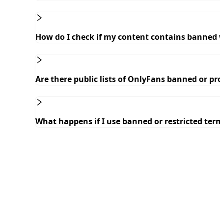
How do I check if my content contains banned
Are there public lists of OnlyFans banned or p
What happens if I use banned or restricted ter